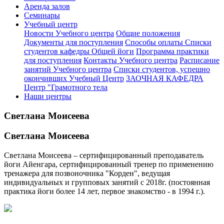
Аренда залов
Семинары
Учебный центр
Новости Учебного центра
Общие положения
Документы для поступления
Способы оплаты
Списки
студентов кафедры Общей йоги
Программа практики
для поступления
Контакты Учебного центра
Расписание
занятий Учебного центра
Списки студентов, успешно
окончивших Учебный Центр
ЗАОЧНАЯ КАФЕДРА
Центр "Грамотного тела
Наши центры
Светлана Моисеева
Светлана Моисеева
Светлана Моисеева – сертифицированный преподаватель
йоги Айенгара, сертифицированный тренер по применению
тренажера для позвоночника "Корден", ведущая
индивидуальных и групповых занятий с 2018г. (постоянная
практика йоги более 14 лет, первое знакомство - в 1994 г.).