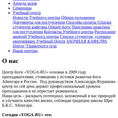
Аренда залов
Семинары
Учебный центр
Новости Учебного центра
Общие положения
Документы для поступления
Способы оплаты
Списки
студентов кафедры Общей йоги
Программа практики
для поступления
Контакты Учебного центра
Расписание
занятий Учебного центра
Списки студентов, успешно
окончивших Учебный Центр
ЗАОЧНАЯ КАФЕДРА
Центр "Грамотного тела
Наши центры
О нас
Центр йоги «YOGA-RU» основан в 2009 году
преподавателями, стоявшими у истоков развития йоги
Айенгара в России. Под руководством Александра Фурашова
центр по сей день держит профессиональный уровень
преподавания и не перестает развиваться.
Наша цель – раскрыть потенциал, заложенный в вас природой
и улучшить качество жизни, соблюдая традиции школы Шри
Б.К.С. Айенгара.
Сегодня «YOGA-RU» это: