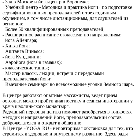
- Зал в Москве и йога-центр в Воронеже;
- Учебный центр «Методика и практика йоги» по подготовке
сертифицированных преподавателей с трехгодичным
обучением, в том числе дистанционным, для слушателей из
регионов;
- Более 50 квалифицированных преподавателей;
- Расширенное расписание с классами по направлениям:
- йога Айенгара;
- Хатха йога;
- Аштанга Виньяса;
- йога Кундалини;
- Аэройога (йога в гамаках);
- классические танцы;
- Мастер-классы, лекции, встречи с передовыми
преподавателями йоги;
- Выездные семинары во всевозможные уголки Земного шара.
В центре работают опытные массажисты, ведет прием
остеопат, можно пройти диагностику и сеансы иглотерапии у
врача шаолиньского монастыря.
Радушный персонал центра поможет разобраться в тонкостях
методик и направлений йоги, преподавательский состав
доброжелателен и открыт к общению.
В Центре «YOGA-RU» неповторимая обстановка для тех, кто
стремится к здоровью и внутреннему развитию. Здесь рады