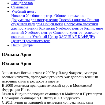
Аренда залов
Семинары
Учебный центр
Новости Учебного центра
Общие положения
Документы для поступления
Способы оплаты
Списки
студентов кафедры Общей йоги
Программа практики
для поступления
Контакты Учебного центра
Расписание
занятий Учебного центра
Списки студентов, успешно
окончивших Учебный Центр
ЗАОЧНАЯ КАФЕДРА
Центр "Грамотного тела
Наши центры
Юлиана Арно
Юлиана Арно
Заниматься йогой начала с 2007г у Влада Фадеева, мастера
боевых искусств, преподающего йогу, как дополнительный
источник силы и ресурсов в карате.
В 2008 окончила преподавательский курс в Московской
Федерации Йоги.
Уехав в Индию проходила семинары в Майсоре и Путтапарти.
Проходила семинары у С.Литау и А.Сидерского.
С 2011, живя за границей и непрерывно практикуя, сама