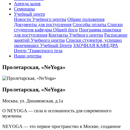
Аренда залов
Семинары
Учебный центр
Новости Учебного центра
Общие положения
Документы для поступления
Способы оплаты
Списки
студентов кафедры Общей йоги
Программа практики
для поступления
Контакты Учебного центра
Расписание
занятий Учебного центра
Списки студентов, успешно
окончивших Учебный Центр
ЗАОЧНАЯ КАФЕДРА
Центр "Грамотного тела
Наши центры
Пролетарская, «NeYoga»
Пролетарская, «NeYoga»
Москва, ул. Динамовская, д.1а
О NEYOGA — сила и осознанность для современного
мужчины
NEYOGA — это первое пространство в Москве, созданное